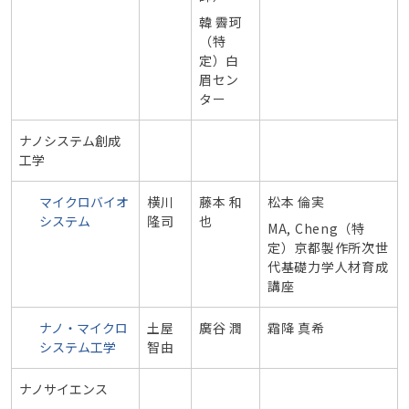
韓 霽珂
（特
定）
白
眉セン
ター
ナノシステム創成
工学
マイクロバイオ
横川
藤本 和
松本 倫実
システム
隆司
也
MA, Cheng（特
定）京都製作所次世
代基礎力学人材育成
講
座
ナノ・マイクロ
土屋
廣谷 潤
霜降 真希
システム工学
智由
ナノサイエンス