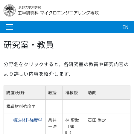
EN
研究室・教員
分野名をクリックすると，各研究室の教員や研究内容の
より詳しい内容を紹介します．
講座/分野
教授
准教授
助教
構造材料強度学
構造材料強度学
泉井
林 聖勳
石田 尚之
一浩
（講
師）