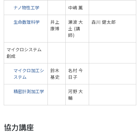
ナノ物性工学
中嶋 薫
生命数理科学
井上
瀬波 大
森川 健太郎
康博
土 (講
師)
マイクロシステム
創成
マイクロ加工シ
鈴木
名村 今
ステム
基史
日子
精密計測加工学
河野 大
輔
協力講座