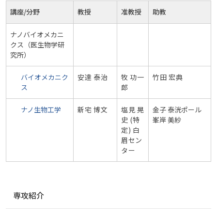
講座/分野
教授
准教授
助教
ナノバイオメカニ
クス（医生物学研
究所）
バイオメカニク
安達 泰治
牧 功一
竹田 宏典
ス
郎
ナノ生物工学
新宅 博文
塩見 晃
金子 泰洸ポール
史 (特
峯岸 美紗
定) 白
眉セン
ター
ナ
専攻紹介
ビ
ゲ