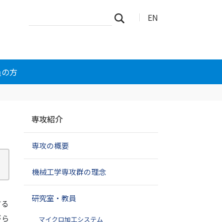
サ
詳
EN
検索
イ
細
ト
検
を
索
検
索
員の方
ナ
専攻紹介
ビ
ゲ
専攻の概要
ー
シ
ョ
機械工学専攻群の理念
ン
研究室・教員
する
がら
マイクロ加工システム